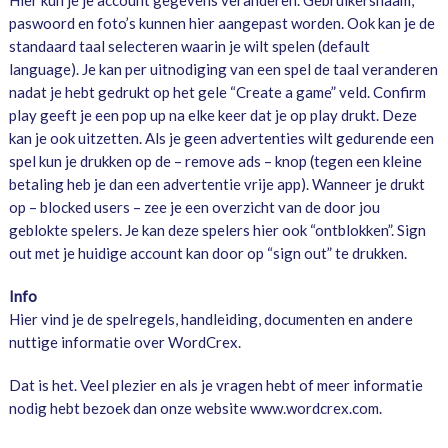
Hier kun je je account gegevens veranderen. Gebruikersnaam,
paswoord en foto’s kunnen hier aangepast worden. Ook kan je de
standaard taal selecteren waarin je wilt spelen (default
language). Je kan per uitnodiging van een spel de taal veranderen
nadat je hebt gedrukt op het gele “Create a game” veld. Confirm
play geeft je een pop up na elke keer dat je op play drukt. Deze
kan je ook uitzetten. Als je geen advertenties wilt gedurende een
spel kun je drukken op de – remove ads – knop (tegen een kleine
betaling heb je dan een advertentie vrije app). Wanneer je drukt
op – blocked users – zee je een overzicht van de door jou
geblokte spelers. Je kan deze spelers hier ook “ontblokken”. Sign
out met je huidige account kan door op “sign out” te drukken.
Info
Hier vind je de spelregels, handleiding, documenten en andere
nuttige informatie over WordCrex.
Dat is het. Veel plezier en als je vragen hebt of meer informatie
nodig hebt bezoek dan onze website www.wordcrex.com.