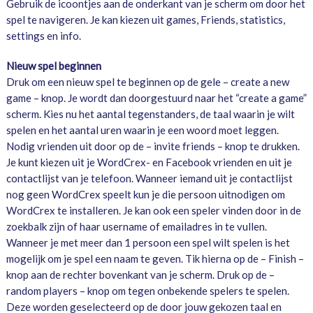
Gebruik de icoontjes aan de onderkant van je scherm om door het
spel te navigeren. Je kan kiezen uit games, Friends, statistics,
settings en info.
Nieuw spel beginnen
Druk om een nieuw spel te beginnen op de gele – create a new
game – knop. Je wordt dan doorgestuurd naar het “create a game”
scherm. Kies nu het aantal tegenstanders, de taal waarin je wilt
spelen en het aantal uren waarin je een woord moet leggen.
Nodig vrienden uit door op de – invite friends – knop te drukken.
Je kunt kiezen uit je WordCrex- en Facebook vrienden en uit je
contactlijst van je telefoon. Wanneer iemand uit je contactlijst
nog geen WordCrex speelt kun je die persoon uitnodigen om
WordCrex te installeren. Je kan ook een speler vinden door in de
zoekbalk zijn of haar username of emailadres in te vullen.
Wanneer je met meer dan 1 persoon een spel wilt spelen is het
mogelijk om je spel een naam te geven. Tik hierna op de – Finish –
knop aan de rechter bovenkant van je scherm. Druk op de –
random players – knop om tegen onbekende spelers te spelen.
Deze worden geselecteerd op de door jouw gekozen taal en