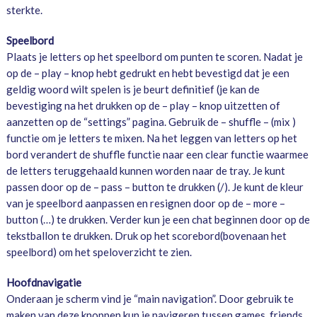
sterkte.
Speelbord
Plaats je letters op het speelbord om punten te scoren. Nadat je
op de – play – knop hebt gedrukt en hebt bevestigd dat je een
geldig woord wilt spelen is je beurt definitief (je kan de
bevestiging na het drukken op de – play – knop uitzetten of
aanzetten op de “settings” pagina. Gebruik de – shuffle – (mix )
functie om je letters te mixen. Na het leggen van letters op het
bord verandert de shuffle functie naar een clear functie waarmee
de letters teruggehaald kunnen worden naar de tray. Je kunt
passen door op de – pass – button te drukken (/). Je kunt de kleur
van je speelbord aanpassen en resignen door op de – more –
button (…) te drukken. Verder kun je een chat beginnen door op de
tekstballon te drukken. Druk op het scorebord(bovenaan het
speelbord) om het speloverzicht te zien.
Hoofdnavigatie
Onderaan je scherm vind je “main navigation”. Door gebruik te
maken van deze knoppen kun je navigeren tussen games, friends,