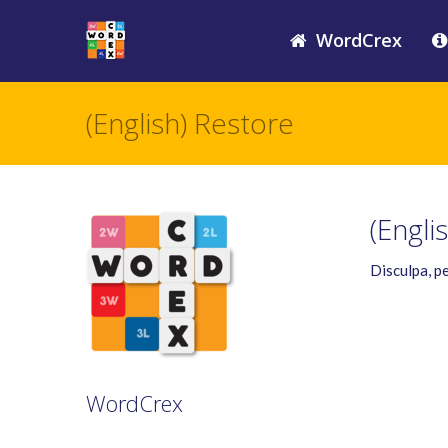
WordCrex
(English) Restore
(Engli
Disculpa, p
WordCrex