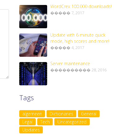
WordCrex 100.000 downloads!
����� 7, 2017
Update with 6 minute quick
mode, high scores and more!
����� 4, 2017
Server maintenance
���������� 28, 2016
Tags
algemeen
Dictionaries
General
Legal
Tech
Uncategorized
Updates