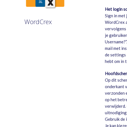
Het login s
Sign in met
WordCrex
WordCrex ac
vervolgens 
je gebruike
GAME RULES
Username?”. 
MANUAL
mail met in
TERMS OF SERVICE
de settings 
PRIVACY POLICY
hebt om in 
WORDCREX VIDEO
Hoofdsche
Op dit sche
onderkant va
verzonden e
op het betr
verwijderd.
uitnodiging
Gebruik de 
Je kan kieze