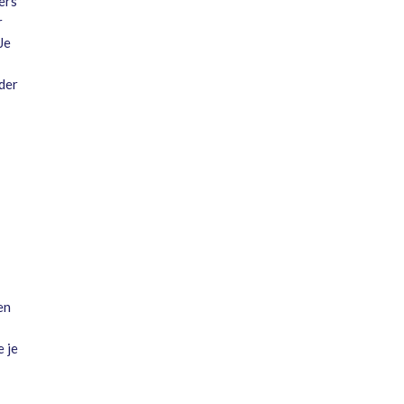
ers
r
Je
der
en
 je