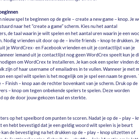
 beginnen
 nieuw spel te beginnen op de gele – create a new game – knop. Je w
tuurd naar het “create a game” scherm. Kies nu het aantal
rs, de taal waarin je wilt spelen en het aantal uren waarin je een wo
 Nodig vrienden uit door op de – invite friends – knop te drukken. Je
uit je WordCrex- en Facebook vrienden en uit je contactlijst van je
anneer iemand uit je contactlijst nog geen WordCrex speelt kun je d
nodigen om WordCrex te installeren. Je kan ook een speler vinden d
alk zijn of haar username of emailadres in te vullen. Wanneer je met 
n een spel wilt spelen is het mogelijk om je spel een naam te geven. 
e – Finish – knop aan de rechter bovenkant van je scherm. Druk op de
ers – knop om tegen onbekende spelers te spelen. Deze worden
d op de door jouw gekozen taal en sterkte.
tters op het speelbord om punten te scoren. Nadat je op de – play – 
 en hebt bevestigd dat je een geldig woord wilt spelen is je beurt
je kan de bevestiging na het drukken op de – play – knop uitzetten of