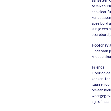
aanzetten op
te mixen. Na
een clear f
kunt passen 
speelbord a
kun je een 
scorebord(b
Hoofdnavig
Onderaan je
knoppen kun 
Friends
Door op dez
zoeken, toe
gaan en op 
om een nieu
weergegeven
zijn of haar