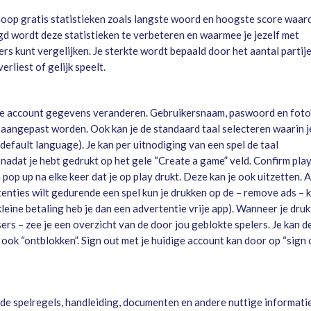
 hoop gratis statistieken zoals langste woord en hoogste score waar
gd wordt deze statistieken te verbeteren en waarmee je jezelf met
rs kunt vergelijken. Je sterkte wordt bepaald door het aantal partij
verliest of gelijk speelt.
 je account gegevens veranderen. Gebruikersnaam, paswoord en foto
 aangepast worden. Ook kan je de standaard taal selecteren waarin j
(default language). Je kan per uitnodiging van een spel de taal
nadat je hebt gedrukt op het gele “Create a game” veld. Confirm pla
 pop up na elke keer dat je op play drukt. Deze kan je ook uitzetten. A
enties wilt gedurende een spel kun je drukken op de – remove ads – 
leine betaling heb je dan een advertentie vrije app). Wanneer je druk
ers – zee je een overzicht van de door jou geblokte spelers. Je kan d
 ook “ontblokken”. Sign out met je huidige account kan door op “sign 
e de spelregels, handleiding, documenten en andere nuttige informati