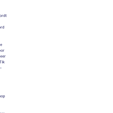
ordt
ord
ie
oor
meer
Tik
 –
knop