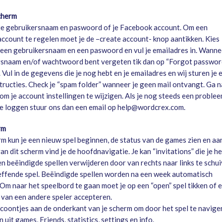
cherm
 je gebruikersnaam en paswoord of je Facebook account. Om een
count te regelen moet je de –create account- knop aantikken. Kies
een gebruikersnaam en een paswoord en vul je emailadres in. Wanne
rsnaam en/of wachtwoord bent vergeten tik dan op “Forgot passwor
Vul in de gegevens die je nog hebt en je emailadres en wij sturen je 
structies. Check je “spam folder” wanneer je geen mail ontvangt. Ga n
om je account instellingen te wijzigen. Als je nog steeds een proble
te loggen stuur ons dan een email op help@wordcrex.com.
rm
rm kun je een nieuw spel beginnen, de status van de games zien en aa
n dit scherm vind je de hoofdnavigatie. Je kan “invitations” die je h
n beëindigde spellen verwijderen door van rechts naar links te schu
effende spel. Beëindigde spellen worden na een week automatisch
 Om naar het speelbord te gaan moet je op een “open” spel tikken of 
 van een andere speler accepteren.
icoontjes aan de onderkant van je scherm om door het spel te navige
n uit games, Friends, statistics, settings en info.