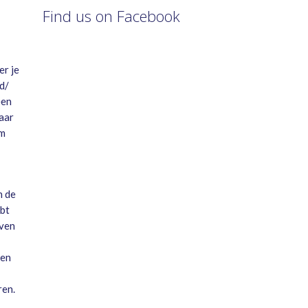
Find us on Facebook
er je
d/
een
aar
em
n de
ebt
iven
een
ren.