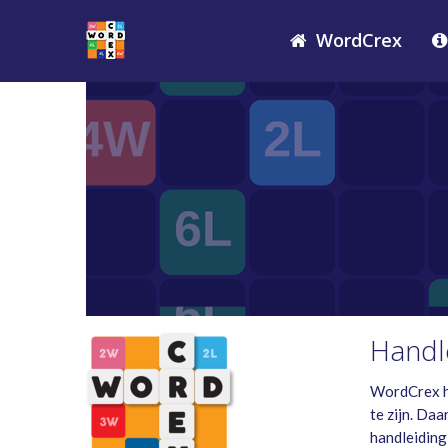
WordCrex
Handl
WordCrex he
te zijn. Da
handleiding 