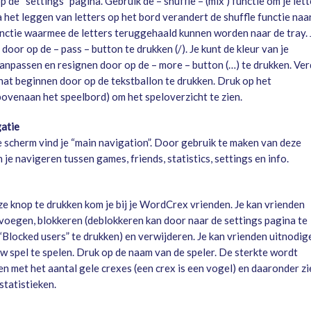
 de “settings” pagina. Gebruik de – shuffle – (mix ) functie om je lett
 het leggen van letters op het bord verandert de shuffle functie naa
unctie waarmee de letters teruggehaald kunnen worden naar de tray. 
door op de – pass – button te drukken (/). Je kunt de kleur van je
anpassen en resignen door op de – more – button (…) te drukken. Ver
chat beginnen door op de tekstballon te drukken. Druk op het
ovenaan het speelbord) om het speloverzicht te zien.
atie
 scherm vind je “main navigation”. Door gebruik te maken van deze
je navigeren tussen games, friends, statistics, settings en info.
e knop te drukken kom je bij je WordCrex vrienden. Je kan vrienden
voegen, blokkeren (deblokkeren kan door naar de settings pagina te
“Blocked users” te drukken) en verwijderen. Je kan vrienden uitnodig
w spel te spelen. Druk op de naam van de speler. De sterkte wordt
 met het aantal gele crexes (een crex is een vogel) en daaronder zie
 statistieken.