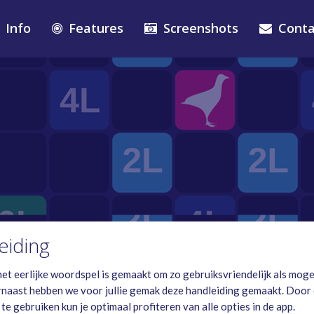
Info
Features
Screenshots
Conta
eiding
t eerlijke woordspel is gemaakt om zo gebruiksvriendelijk als mogel
arnaast hebben we voor jullie gemak deze handleiding gemaakt. Door
te gebruiken kun je optimaal profiteren van alle opties in de app.