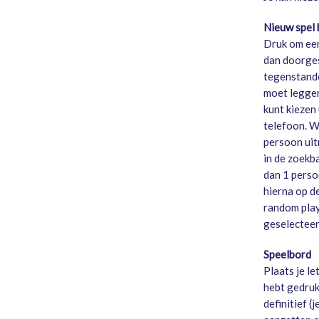
Nieuw spel
Druk om een
dan doorges
tegenstande
moet leggen.
kunt kiezen 
telefoon. W
persoon uit
in de zoekb
dan 1 persoo
hierna op d
random play
geselecteer
Speelbord
Plaats je le
hebt gedrukt
definitief (