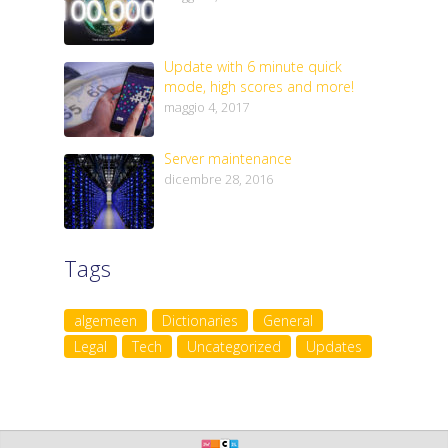
Update with 6 minute quick
mode, high scores and more!
maggio 4, 2017
Server maintenance
dicembre 28, 2016
Tags
algemeen
Dictionaries
General
Legal
Tech
Uncategorized
Updates