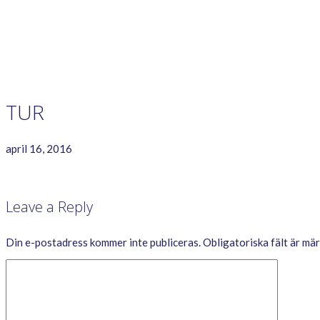
GAME RULES
MANUAL
TERMS OF SERVICE
PRIVACY POLICY
WORDCREX VIDEO
TUR
april 16, 2016
Leave a Reply
Din e-postadress kommer inte publiceras.
Obligatoriska fält är mä