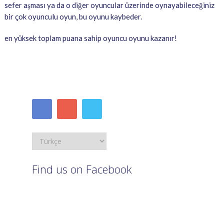
sefer aşması ya da o diğer oyuncular üzerinde oynayabileceğiniz
bir çok oyunculu oyun, bu oyunu kaybeder.
en yüksek toplam puana sahip oyuncu oyunu kazanır!
Find us on Facebook