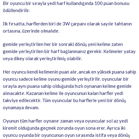
Bir oyuncu bir sırayla yedi harf kullandığında 100 puan bonusu
ödüllendirilir.
İlk fırsatta, harflerden biri de 3W çarpanı olarak sayılır tahtanın
ortasına, üzerinde olmalıdır.
gemide yerleştirilen her bir sonraki dönüş yeni kelime zaten
gemide yerleştirilen bir harf bağlanmanız gerekir. Kelimeler yatay
veya dikey olarak yerleştirilmiş olabilir.
Her oyuncu kendi kelimenin puan alır, ancak en yüksek puana sahip
oyuncu sadece kelime oyunu gemide yerleştirilir. oyuncular bir
sırayla aynı puana sahip olduğunda hızlı oynanan kelime gemide
alınacaktır. Kazanan kelime ile oyuncunun kalan harfler yedi
takviye edilecektir. Tüm oyuncular bu harflerle yeni bir dönüş
oynamaya devam.
Oyunun tüm harfler oynanır zaman veya oyuncular sol az yedi
kiremit olduğunda geçmek zorunda oyun sona erer. Ayrıca iki
oyuncu oyunda bir oyuncunun oyun sırasında istifa veya dönüş