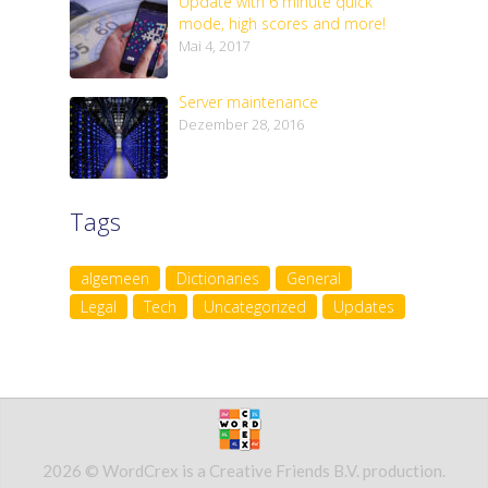
Update with 6 minute quick
mode, high scores and more!
Mai 4, 2017
Server maintenance
Dezember 28, 2016
Tags
algemeen
Dictionaries
General
Legal
Tech
Uncategorized
Updates
2026 © WordCrex is a Creative Friends B.V. production.