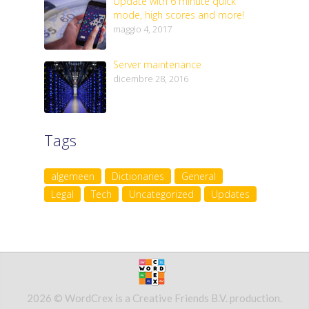
Update with 6 minute quick
mode, high scores and more!
maggio 4, 2017
Server maintenance
dicembre 28, 2016
Tags
algemeen
Dictionaries
General
Legal
Tech
Uncategorized
Updates
2026 © WordCrex is a Creative Friends B.V. production.