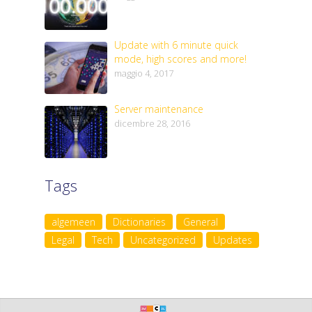
Update with 6 minute quick
mode, high scores and more!
maggio 4, 2017
Server maintenance
dicembre 28, 2016
Tags
algemeen
Dictionaries
General
Legal
Tech
Uncategorized
Updates