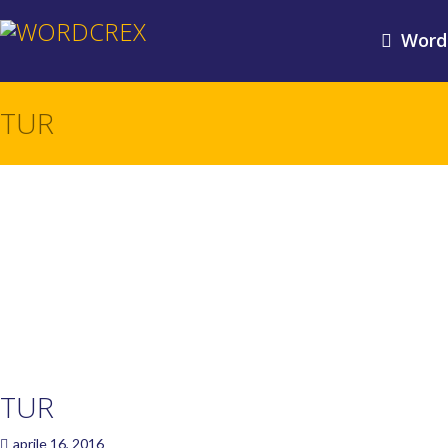
Word
TUR
TUR
aprile 16, 2016