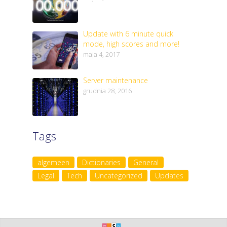
Update with 6 minute quick
mode, high scores and more!
maja 4, 2017
Server maintenance
grudnia 28, 2016
Tags
algemeen
Dictionaries
General
Legal
Tech
Uncategorized
Updates