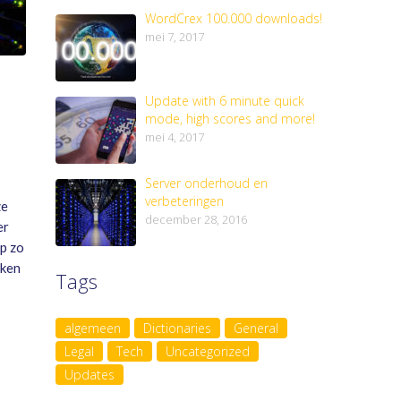
WordCrex 100.000 downloads!
mei 7, 2017
Update with 6 minute quick
mode, high scores and more!
mei 4, 2017
Server onderhoud en
verbeteringen
ze
december 28, 2016
er
p zo
aken
Tags
algemeen
Dictionaries
General
Legal
Tech
Uncategorized
Updates