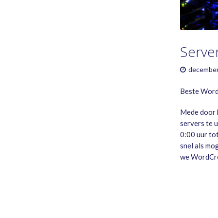
GAME RULES
MANUAL
TERMS OF SERVICE
PRIVACY POLICY
Serve
WORDCREX VIDEO
december
Beste Word
Mede door h
servers te 
0:00 uur to
snel als mog
we WordCrex