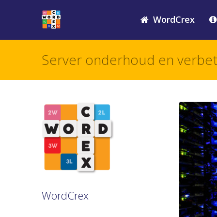
WordCrex
Server onderhoud en verbet
WordCrex