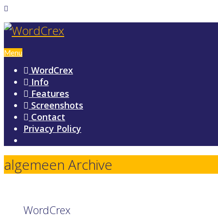
Menu
WordCrex
Info
Features
Screenshots
Contact
Privacy Policy
algemeen Archive
WordCrex