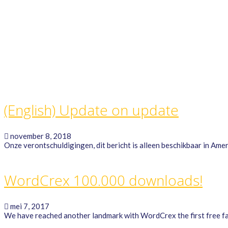
GAME RULES
MANUAL
TERMS OF SERVICE
PRIVACY POLICY
WORDCREX VIDEO
(English) Update on update
november 8, 2018
Onze verontschuldigingen, dit bericht is alleen beschikbaar in Ame
WordCrex 100.000 downloads!
mei 7, 2017
We have reached another landmark with WordCrex the first free fa