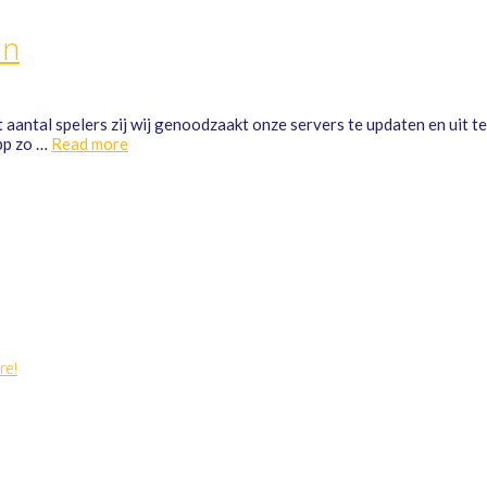
en
antal spelers zij wij genoodzaakt onze servers te updaten en uit te
pp zo …
Read more
re!