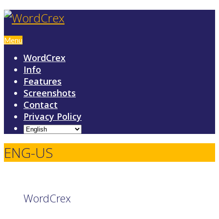
Menu
WordCrex
Info
Features
Screenshots
Contact
Privacy Policy
ENG-US
WordCrex