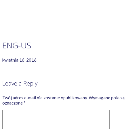
GAME RULES
MANUAL
TERMS OF SERVICE
PRIVACY POLICY
WORDCREX VIDEO
ENG-US
kwietnia 16, 2016
Leave a Reply
Twój adres e-mail nie zostanie opublikowany.
Wymagane pola są
oznaczone
*