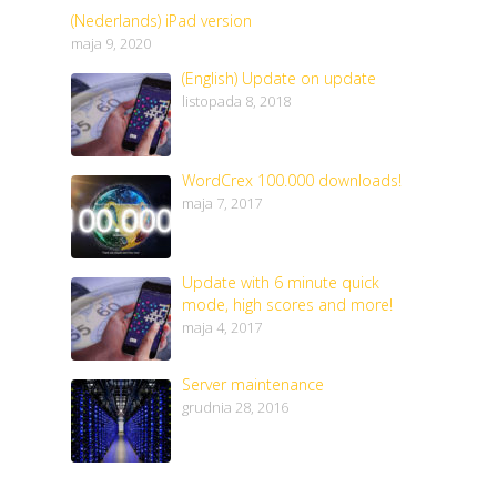
(Nederlands) iPad version
maja 9, 2020
(English) Update on update
listopada 8, 2018
WordCrex 100.000 downloads!
maja 7, 2017
Update with 6 minute quick
mode, high scores and more!
maja 4, 2017
Server maintenance
grudnia 28, 2016