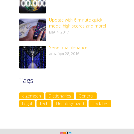
Update with 6 minute quick
mode, high scores and more!
мая 4, 2017
Server maintenance
декабря 28, 2016
Tags
algemeen
Dictionaries
General
Legal
Tech
Uncategorized
Updates