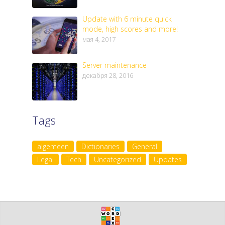
Update with 6 minute quick
mode, high scores and more!
мая 4, 2017
Server maintenance
декабря 28, 2016
Tags
algemeen
Dictionaries
General
Legal
Tech
Uncategorized
Updates