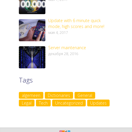
Update with 6 minute quick
mode, high scores and more!
мая 4, 2017
Server maintenance
декабря 28, 2016
Tags
algemeen
Dictionaries
General
Legal
Tech
Uncategorized
Updates