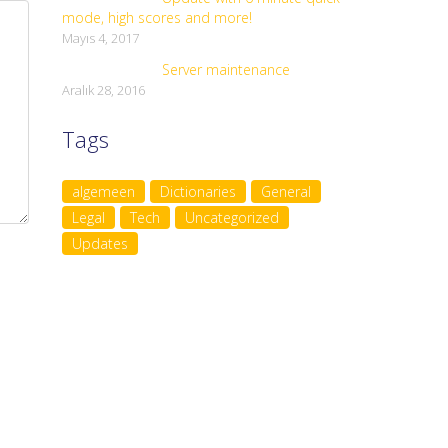
mode, high scores and more!
Mayıs 4, 2017
Server maintenance
Aralık 28, 2016
Tags
algemeen
Dictionaries
General
Legal
Tech
Uncategorized
Updates