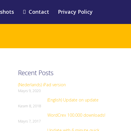
shots
Contact
Privacy Policy
Recent Posts
(Nederlands) iPad version
Mayıs 9, 2020
(English) Update on update
Kasım 8, 2018
WordCrex 100.000 downloads!
Mayıs 7, 2017
Update with 6 minute quick