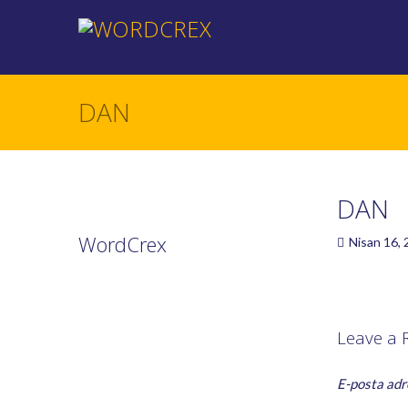
DAN
DAN
WordCrex
Nisan 16,
GAME RULES
MANUAL
Leave a 
TERMS OF SERVICE
PRIVACY POLICY
E-posta adr
WORDCREX VIDEO