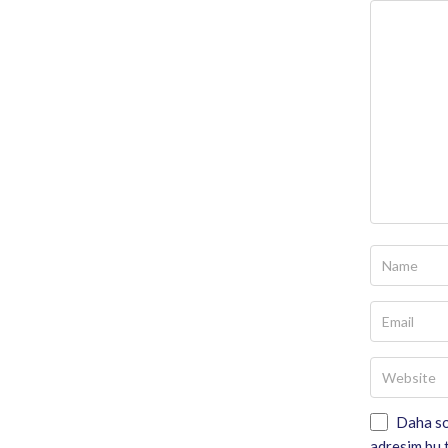
Daha so
adresim bu t