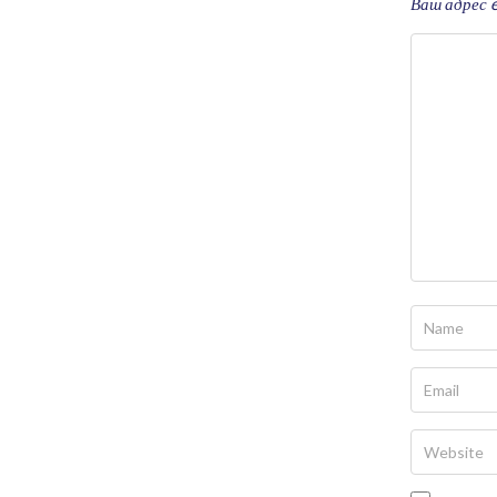
Ваш адрес e
GAME RULES
MANUAL
TERMS OF SERVICE
PRIVACY POLICY
WORDCREX VIDEO