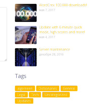
WordCrex 100.000 downloads!
мая 7, 2017
Update with 6 minute quick
mode, high scores and more!
мая 4, 2017
Server maintenance
декабря 28, 2016
Tags
algemeen
Dictionaries
General
Legal
Tech
Uncategorized
Updates