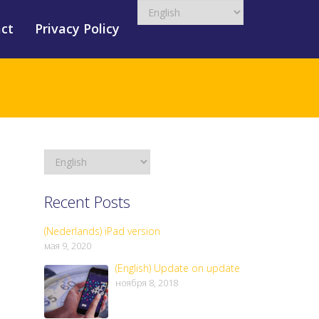
ct
Privacy Policy
Recent Posts
(Nederlands) iPad version
мая 9, 2020
(English) Update on update
ноября 8, 2018