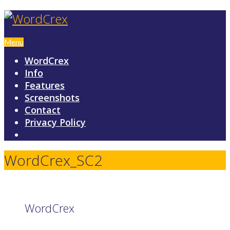
Menu
WordCrex
Info
Features
Screenshots
Contact
Privacy Policy
WordCrex_SC2
WordCrex