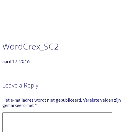
GAME RULES
MANUAL
TERMS OF SERVICE
PRIVACY POLICY
WORDCREX VIDEO
WordCrex_SC2
april 17, 2016
Leave a Reply
Het e-mailadres wordt niet gepubliceerd.
Vereiste velden zijn
gemarkeerd met
*